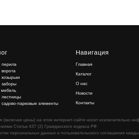
лог
Навигация
 перила
Главная
 ворота
Каталог
 козырьки
О нас
 заборы
 мебель
Новости
 лестницы
Контакты
 садово-парковые элементы
 (включая цены) на этом интернет-сайте носит исключительно инф
иями Статьи 437 (2) Гражданского кодекса РФ.
отки персональных данных и пользовательского соглашения каждый