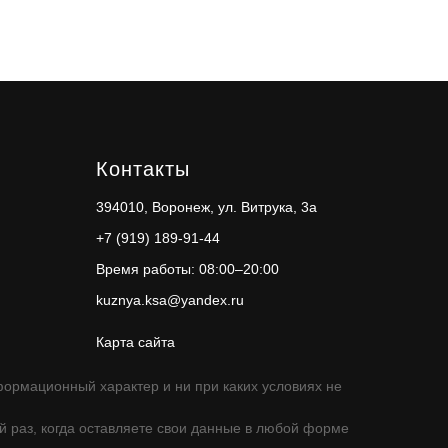
Контакты
394010, Воронеж, ул. Витрука, 3а
+7 (919) 189-91-44
Время работы: 08:00–20:00
kuznya.ksa@yandex.ru
Карта сайта
ормационный характер и ни при каких условиях не
 раз, когда оставляете свои данные в любой форме