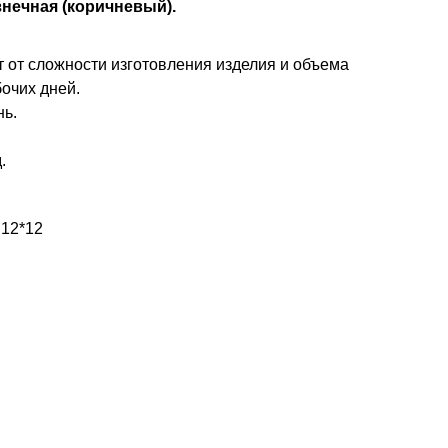
знечная (коричневый).
т от сложности изготовления изделия и объема
бочих дней.
нь.
.
 12*12