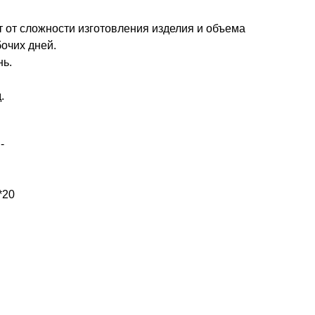
т от сложности изготовления изделия и объема
бочих дней.
нь.
.
-
*20