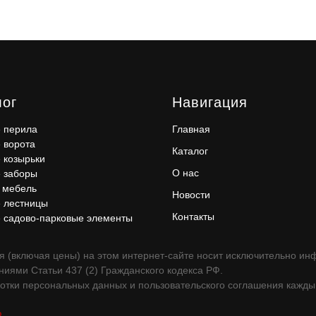
лог
Навигация
 перила
Главная
 ворота
Каталог
 козырьки
О нас
 заборы
 мебель
Новости
 лестницы
Контакты
 садово-парковые элементы
 (включая цены) на этом интернет-сайте носит исключительно инф
иями Статьи 437 (2) Гражданского кодекса РФ.
отки персональных данных и пользовательского соглашения каждый
Ф