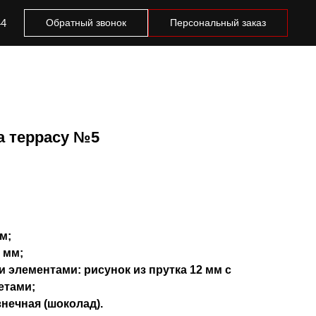
44
Обратный звонок
Персональный заказ
а террасу №5
м;
 мм;
 элементами: рисунок из прутка 12 мм с
етами;
знечная (шоколад).