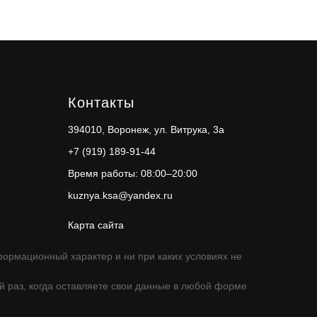
Контакты
394010, Воронеж, ул. Витрука, 3а
+7 (919) 189-91-44
Время работы: 08:00–20:00
kuznya.ksa@yandex.ru
Карта сайта
ормационный характер и ни при каких условиях не
 раз, когда оставляете свои данные в любой форме