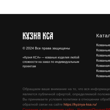
Ката
Кованые
© 2024 Все права защищены
Кованые
Кованые
«Кузня КСА» — кованые изделия любой
Кованые
сложности на заказ по индивидуальным
Кованая
проектам
Кованые
Кованые
Обращаем ваше внимание на то, что вся информация
является публичной офертой, определяемой положен
Вы принимаете условия политики в отношении обраб
обратной связи на сайте
https://kyznya-ksa.ru/
Создание и продвижение сайта - ИнтернетПродукт.Р