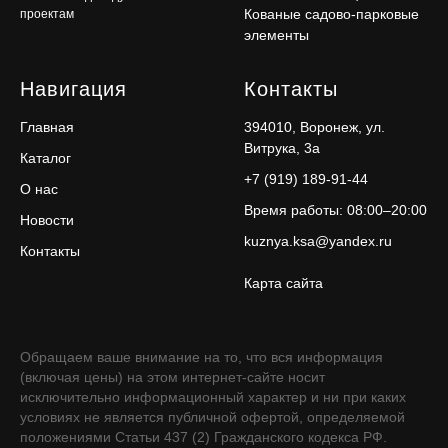
Кованые садово-парковые
проектам
элементы
Навигация
Контакты
Главная
394010, Воронеж, ул.
Витрука, 3а
Каталог
+7 (919) 189-91-44
О нас
Время работы: 08:00–20:00
Новости
kuznya.ksa@yandex.ru
Контакты
Карта сайта
Обращаем ваше внимание на то, что вся информация
(включая цены) на этом интернет-сайте носит
исключительно информационный характер и ни при каких
условиях не является публичной офертой, определяемой
положениями Статьи 437 (2) Гражданского кодекса РФ.