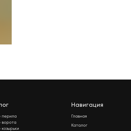
лог
Навигация
е перила
Главная
 ворота
Каталог
 козырьки