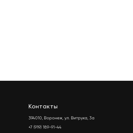
Контакты
394010, Воронеж, ул. Витрука, 3а
+7 (919) 189-91-44