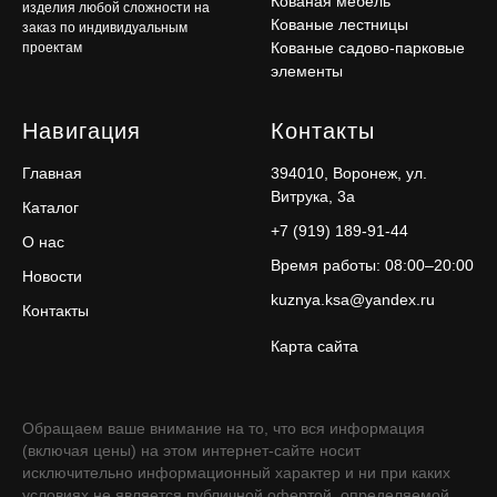
Кованая мебель
изделия любой сложности на
Кованые лестницы
заказ по индивидуальным
Кованые садово-парковые
проектам
элементы
Навигация
Контакты
Главная
394010, Воронеж, ул.
Витрука, 3а
Каталог
+7 (919) 189-91-44
О нас
Время работы: 08:00–20:00
Новости
kuznya.ksa@yandex.ru
Контакты
Карта сайта
Обращаем ваше внимание на то, что вся информация
(включая цены) на этом интернет-сайте носит
исключительно информационный характер и ни при каких
условиях не является публичной офертой, определяемой